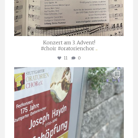
Konzert am 3. Advent!
#choir #oratorienchor
...
11
0
stuttgarter_oratorienchor
Juli 23