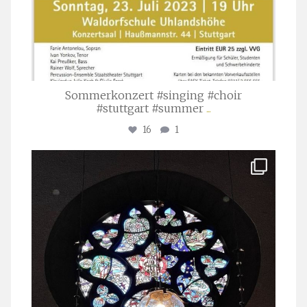
Sommerkonzert #singing #choir
#stuttgart #summer
...
16
1
stuttgarter_oratorienchor
Apr. 1