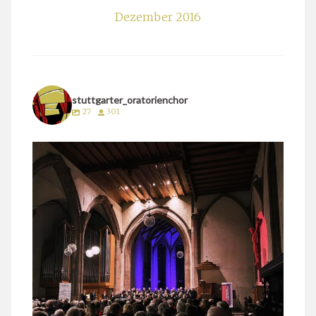
Dezember 2016
stuttgarter_oratorienchor
27
301
stuttgarter_oratorienchor
März 24