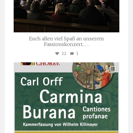
Euch allen viel Spaß an unserem
Passionskonzert…
...
22
1
stuttgarter_oratorienchor
Juli 22