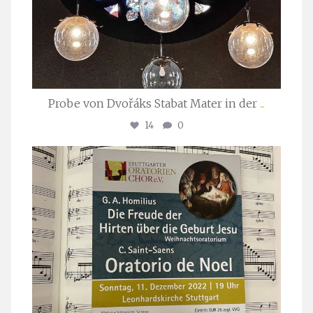
Probe von Dvořáks Stabat Mater in der
...
14
0
stuttgarter_oratorienchor
Nov. 29