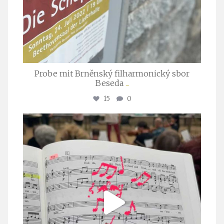
Probe mit Brněnský filharmonický sbor
Beseda
...
15
0
stuttgarter_oratorienchor
Juli 23