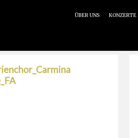
ÜBER UNS
KONZERTE
_ Oratorienchor_Carmina Burana_Walddorfschule_FA
ienchor_Carmina
e_FA