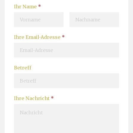
Ihr Name
*
V
N
Ihre Email-Adresse
*
o
a
r
c
n
h
a
n
m
a
Betreff
e
m
e
Ihre Nachricht
*