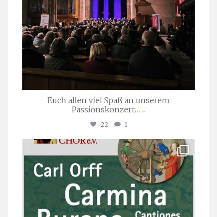
Euch allen viel Spaß an unserem
Passionskonzert…
...
22
1
stuttgarter_oratorienchor
Juli 22