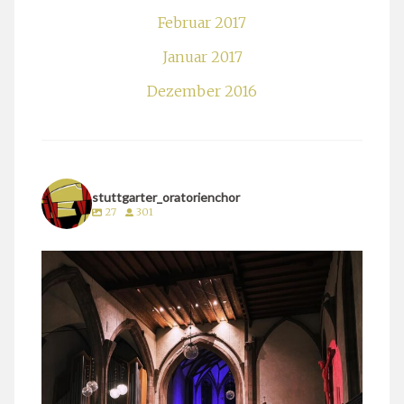
Februar 2017
Januar 2017
Dezember 2016
stuttgarter_oratorienchor
27
301
stuttgarter_oratorienchor
März 24