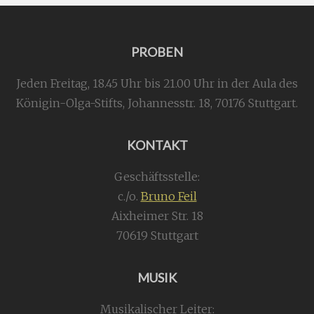
PROBEN
Jeden Freitag, 18.45 Uhr bis 21.00 Uhr in der Aula des
Königin-Olga-Stifts,
Johannesstr. 18,
70176 Stuttgart
.
KONTAKT
Geschäftsstelle:
c./o.
Bruno Feil
Aixheimer Str. 18
70619 Stuttgart
MUSIK
Musikalischer Leiter: