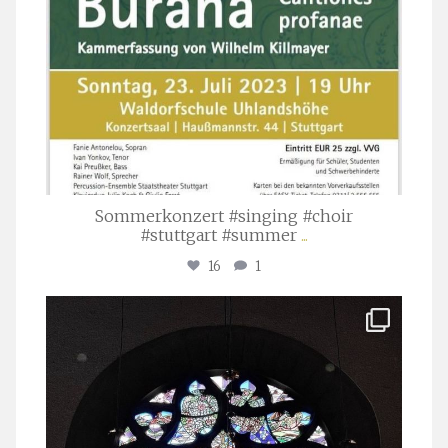
Sommerkonzert #singing #choir
#stuttgart #summer
...
16
1
stuttgarter_oratorienchor
Apr. 1