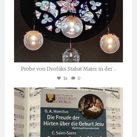
Probe von Dvořáks Stabat Mater in der
...
14
0
stuttgarter_oratorienchor
Nov. 29