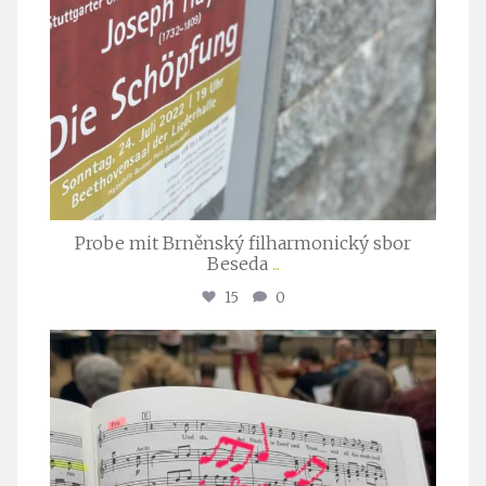
Probe mit Brněnský filharmonický sbor
Beseda
...
15
0
stuttgarter_oratorienchor
Juli 23