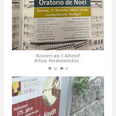
Konzert am 3. Advent!
#choir #oratorienchor
...
11
0
stuttgarter_oratorienchor
Juli 23